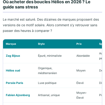
Où acheter des boucles Hélios en 2026 ? Le
guide sans stress
Le marché est saturé. Des dizaines de marques proposent des
versions de ce motif solaire. Alors comment s'y retrouver sans
passer des heures à comparer ?
Marque
Style
Prix
Spéc
Acce
Zag Bijoux
Épuré, minimaliste
Abordable
pen
Organique,
Hélios sud
Moyen
Dém
méditerranéen
Persée Paris
Luxe poétique
Élevé
Dia
Moyen-
Fabien Ajzenberg
Artisanal, unique
Pier
Élevé