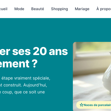
ueil
Mode
Beauté
Shopping
Mariage
À propo
r ses 20 ans
ement ?
e étape vraiment spéciale,
construit. Aujourd'hui,
e coup, que ce soit une
Noces de porcelai