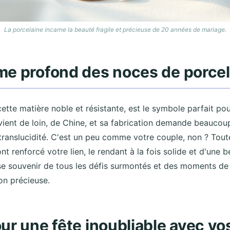
La porcelaine incarne la beauté fragile et précieuse de 20 années de mariage.
me profond des noces de porcel
cette matière noble et résistante, est le symbole parfait po
vient de loin, de Chine, et sa fabrication demande beaucoup
 translucidité. C'est un peu comme votre couple, non ? Tout
t renforcé votre lien, le rendant à la fois solide et d'une 
se souvenir de tous les défis surmontés et des moments de
on précieuse.
ur une fête inoubliable avec v