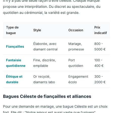
Il n'y a pas une seule façon d'être céleste. Chaque marque
propose une interprétation. Du discret au spectaculaire, du
quotidien au cérémonial, la variété est grande.
Type de
Prix
Style
Occasion
bague
indicatif
Élaborée, avec
Mariage,
800 -
Fiançailles
diamant central
promesse
5000 €
Fantaisie
Fine, discrète,
Port
100 -
quotidienne
empilable
quotidien
400 €
Éthique et
Or recyclé,
Engagement
300 -
durable
diamants labo
écolo
2000 €
Bagues Céleste de fiançailles et alliances
Pour une demande en mariage, une bague Céleste est un choix
fort. Elle dit : "Notre amour est aussi vaste que l'univers".